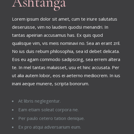
Ashtanga
Lorem ipsum dolor sit amet, cum te iriure salutatus
deseruisse, vim no laudem quodsi menandri. In
tantas apeirian accusamus has. Ex quis quod
qualisque vim, vis meis nominavi no. Sea an erant zril.
No ius duis rebum philosophia, sea id debet delicata.
Eos eu agam commodo sadipscing, sea errem altera
te. In mel tantas maluisset, usu et hinc accusata. Per
ut alia autem lobor, eos ei aeterno mediocrem. In ius
inani aeque munere, scripta bonorum.
At libris neglegentur.
Eam etiam soleat corpora ne.
Per paulo cetero tation denique.
Ex pro atqui adversarium eum.